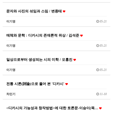
문자와 사진의 섞임과 스밈 / 변종태
이기영
05-21
매체와 문학 : 디카시의 존재론적 위상 / 김석준
이기영
05-21
일상으로부터 생성되는 시의 미학 / 오홍진
이기영
05-21
전통 시론(詩論)으로 풀어 본 '디카시'
차민기
11-10
<디카시의 가능성과 창작방법>에 대한 토론문-이승이(목…