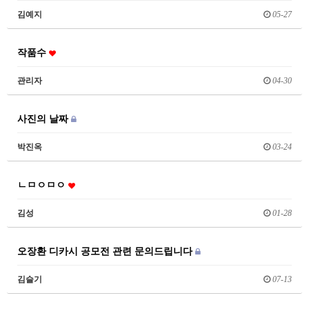
김예지
05-27
작품수
관리자
04-30
사진의 날짜
박진옥
03-24
ㄴㅁㅇㅁㅇ
김성
01-28
오장환 디카시 공모전 관련 문의드립니다
김슬기
07-13