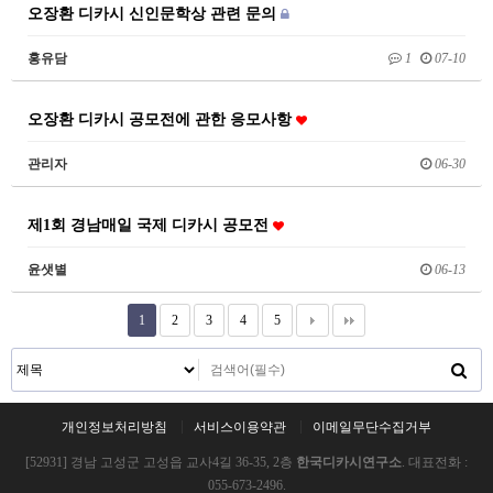
오장환 디카시 신인문학상 관련 문의
홍유담
1
07-10
오장환 디카시 공모전에 관한 응모사항
관리자
06-30
제1회 경남매일 국제 디카시 공모전
윤샛별
06-13
1
2
3
4
5
개인정보처리방침
서비스이용약관
이메일무단수집거부
[52931] 경남 고성군 고성읍 교사4길 36-35, 2층
한국디카시연구소
. 대표전화 :
055-673-2496.