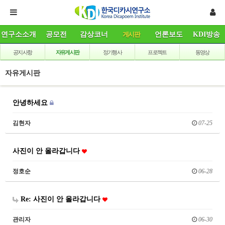
연구소소개
공모전
감상코너
게시판
언론보도
KDI방송
공지사항
자유게시판
정기행사
프로젝트
동영상
자유게시판
안녕하세요
김현자
07-25
사진이 안 올라갑니다
정호순
06-28
Re: 사진이 안 올라갑니다
관리자
06-30