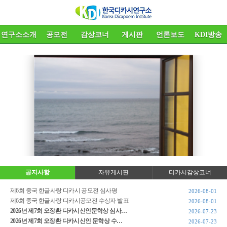
연구소소개
공모전
감상코너
게시판
언론보도
KDI방송
공지사항
자유게시판
디카시감상코너
제6회 중국 한글사랑 디카시 공모전 심사평
2026-08-01
제6회 중국 한글사랑 디카시공모전 수상자 발표
2026-08-01
2026년 제7회 오장환 디카시신인문학상 심사…
2026-07-23
2026년 제7회 오장환 디카시신인 문학상 수…
2026-07-23