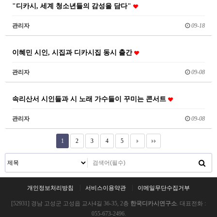
"디카시, 세계 청소년들의 감성을 담다"
관리자
09-18
이혜민 시인, 시집과 디카시집 동시 출간
관리자
09-08
속리산서 시인들과 시 노래 가수들이 꾸미는 콘서트
관리자
09-08
1
2
3
4
5
개인정보처리방침
서비스이용약관
이메일무단수집거부
[52931] 경남 고성군 고성읍 교사4길 36-35, 2층
한국디카시연구소
. 대표전화 :
055-673-2496.