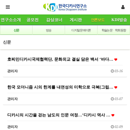
연구소소개
공모전
감상코너
게시판
언론보도
KDI방송
신문
방송
디지털 문예이론
학술논문ㆍ학회동향
신문
호찌민디카시국제협력단, 문화외교 결실 담은 백서 ‘바다…
관리자
03-16
한국 모더니즘 시의 한계를 내면성의 미학으로 극복[그립…
관리자
03-07
디카시의 시간을 걷는 남도의 인문 여정…‘디카시 역사 …
관리자
02-09