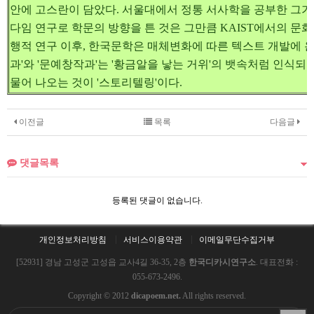
안에 고스란이 담았다. 서울대에서 정통 서사학을 공부한 그가 
다임 연구로 학문의 방향을 튼 것은 그만큼 KAIST에서의 문화
행적 연구 이후, 한국문학은 매체변화에 따른 텍스트 개발에 온
과'와 '문예창작과'는 '황금알을 낳는 거위'의 뱃속처럼 인식되
물어 나오는 것이 '스토리텔링'이다.
이전글
목록
다음글
댓글목록
등록된 댓글이 없습니다.
개인정보처리방침
서비스이용약관
이메일무단수집거부
[52931] 경남 고성군 고성읍 교사4길 36-35, 2층
한국디카시연구소
. 대표전화 :
055-673-2496.
Copyright © 2012
dicapoem.net.
All rights reserved.