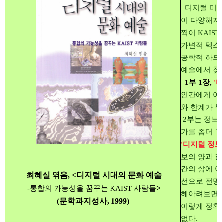
디지털 미디
이 다양해지
찍이 KAI
가변적 텍스
공학적 하드
예술에서 찾
1부 1장,
'
인간에게 어
와 한계가 
2부
는 정보
가를 좀더 구
'디지털 정보
보의 양과 
간의 삶에 
최혜실 엮음,
<디지털 시대의 문화 예술
선으로 전망
>
-통합의 가능성을 꿈꾸는 KAIST 사람들
헤아려보면, 
(문학과지성사, 1999)
이렇게 정확
없다.