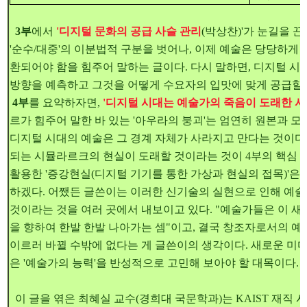
3부
에서
'디지털 문화의 공급 사슬 관리
(박상찬)'가 눈길을 
'순수/대중'의 이분법적 구분을 벗어나, 이제 예술은 당당하게 
환되어야 함을 힘주어 말하는 글이다. 다시 말하면, 디지털 시
방향을 예측하고 그것을 어떻게 수요자의 입맛에 맞게 공급할
4부
를 요약하자면,
'디지털 시대는 예술가의 죽음이 도래한 
르가 힘주어 말한 바 있는 '아우라의 붕괴'는 엄연히 원본과 
디지털 시대의 예술은 그 경계 자체가 사라지고 만다는 것이다.
되는 시뮬라르크의 현실이 도래할 것이라는 것이 4부의 핵심 
활용한 '증강현실(디지털 기기를 통한 가상과 현실의 접목)'은
하겠다. 어쨌든 글쓴이는 이러한 신기술의 실현으로 인해 예술
것이라는 것을 여러 곳에서 내보이고 있다. "예술가들은 이 
을 향하여 한발 한발 나아가는 셈"이고, 결국 창조자로서의 
이르러 바뀔 수밖에 없다는 게 글쓴이의 생각이다. 새로운 미디어
은 '예술가의 능력'을 반성적으로 고민해 보아야 할 대목이다.
이 글을 엮은 최혜실 교수(경희대 국문학과)는 KAIST 재직 