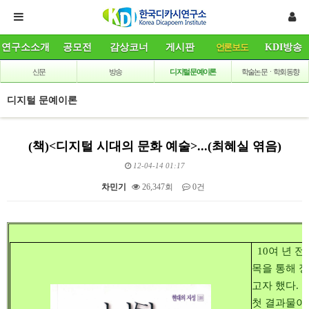
연구소소개
공모전
감상코너
게시판
언론보도
KDI방송
신문
방송
디지털 문예이론
학술논문ㆍ학회동향
디지털 문예이론
(책)<디지털 시대의 문화 예술>...(최혜실 엮음)
12-04-14 01:17
차민기
26,347회
0건
본문
10여 년 전
목을 통해 
고자 했다.
첫 결과물이