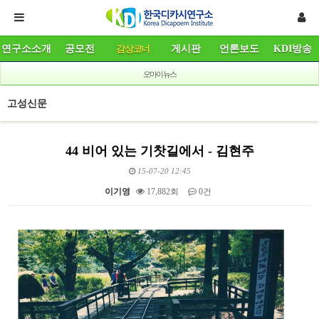
연구소소개
공모전
감상코너
게시판
언론보도
KDI방송
오마이뉴스
고성신문
44 비어 있는 기찻길에서 - 김현주
15-07-20 12:45
이기영
17,882회
0건
본문