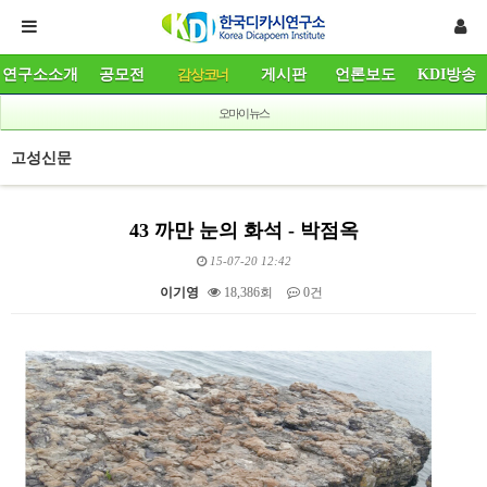
연구소소개
공모전
감상코너
게시판
언론보도
KDI방송
오마이뉴스
고성신문
43 까만 눈의 화석 - 박점옥
15-07-20 12:42
이기영
18,386회
0건
본문