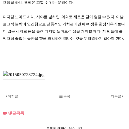
경쟁을 하니, 경쟁은 피할 수 없는 운명이다.
디지털 노마드 시대, 시야를 넓히면, 의외로 새로운 길이 열릴 수 있다. 아날
로그적 붙박이 인간형으로 전통적인 가치관에만 매여 생을 한정지우기보다
더 넓은 세계로 눈을 돌려 디지털 노마드적 삶을 개척할 때다. 저 민들레 홀
씨처럼 끝없는 들판을 향해 과감하게 떠나는 것을 두려워하지 말아야 한다.
이전글
목록
다음글
댓글목록
등록된 댓글이 없습니다.