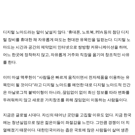
디지털 노마드라는 말이 낯설지 않다. ‘휴대폰, 노트북, PDA 등의 첨단 디지
털 장비를 휴대한 채 자유롭게 떠도는 현대판 유목민을 일컫는다. 디지털 노
마드는 시간과 공간의 제약없이 인터넷으로 쌍방향 커뮤니케이션을 하며,
어느 한곳에 정착하지 않고, 자유롭게 거주와 직장을 옮기며 창조적인 사유
를 한다.
이미 마셜 맥루헌이 “사람들은 빠르게 움직이면서 전자제품을 이용하는 유
목민이 될 것이다”라고 디지털 노마드를 예언한 대로 디지털 노마드적 인간
은 아날로그적 붙박이형이 아니라, 끊임없이 없이 최신 정보를 따라 변화를
두려워하지 않고 새로운 가치창조를 위해 끊임없이 이동하는 사람들이다.
지금은 글로벌 시대다. 자신의 태어난 곳만을 고집할 이유도 없다. 지금 한국
에는 청년실업으로 많은 젊은이들이 좌절감을 느낀다. 그만큼 경쟁이 더 치
열해졌기 때문이다. 대한민국이라는 좁은 국토에 많은 사람들이 살며 생존