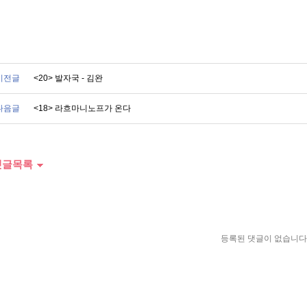
이전글
<20> 발자국 - 김완
다음글
<18> 라흐마니노프가 온다
글목록
등록된 댓글이 없습니다