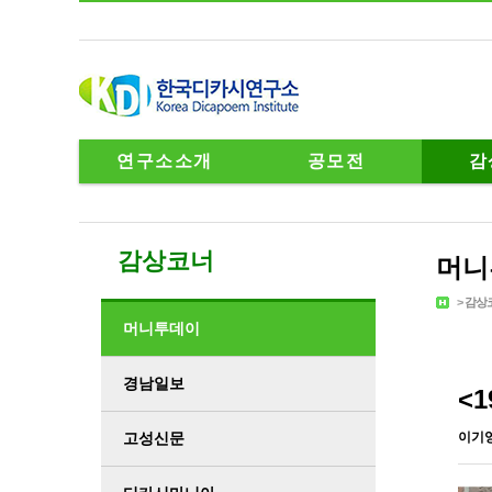
연구소소개
공모전
감
감상코너
머니
>
감상
머니투데이
경남일보
<
고성신문
이기