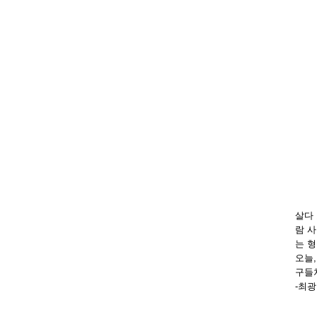
살다 
람 
는 
오늘
구들
-최광