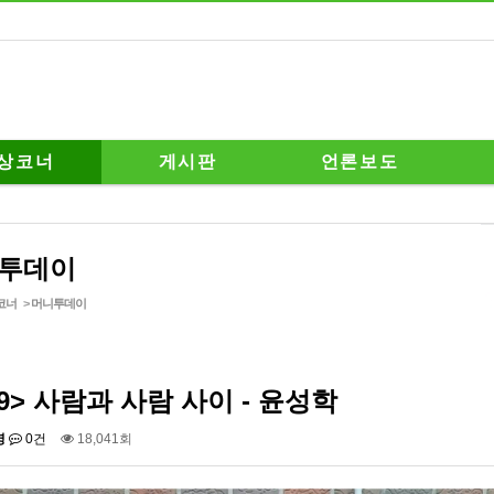
상코너
게시판
언론보도
투데이
코너
>
머니투데이
19> 사람과 사람 사이 - 윤성학
영
0건
18,041회