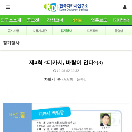
연구소소개
공모전
감상코너
게시판
언론보도
KDI방송
공지사항
자유게시판
정기행사
프로젝트
동영상
정기행사
제4회 <디카시, 바람이 인다>(3)
12-06-02 22:52
차민기
7,632회
0건
본문