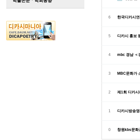
학술논문ㆍ학회동향
6
한국디카시연
5
디카시 홍보
4
mbc 경남 
3
MBC문화가
2
제1회 디카시
1
디카시방송영
0
창원kbs문화