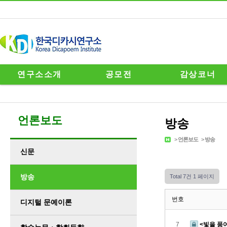
연구소소개
공모전
감상코너
언론보도
방송
>
언론보도
>
방송
신문
방송
Total 7건
1 페이지
번호
디지털 문예이론
7
<빛을 품