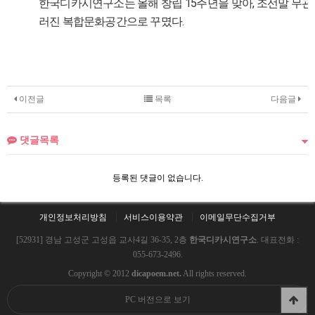
한국디카시연구소는 올해 창립 15주년을 맞아, 조선말 무관 
러진 복합문화공간으로 꾸몄다.
이전글
목록
다음글
댓글목록
등록된 댓글이 없습니다.
개인정보처리방침
서비스이용약관
이메일무단수집거부
[52931] 경남 고성군 고성읍 교사4길 36-35, 2층
한국디카시연구소
. 대표전화 :
055-673-2496.
Copyright © 2012
dicapoem.net.
All rights reserved.
PC 버전으로 보기