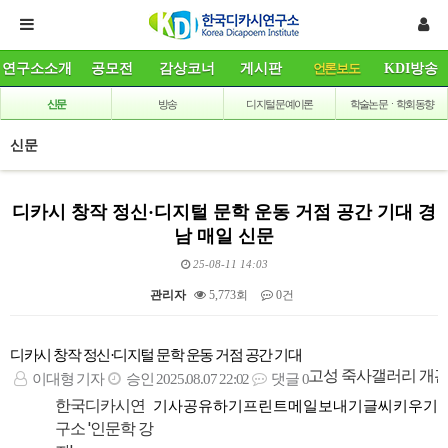
연구소소개
공모전
감상코너
게시판
언론보도
KDI방송
신문
방송
디지털 문예이론
학술논문ㆍ학회동향
신문
디카시 창작 정신·디지털 문학 운동 거점 공간 기대 경
남 매일 신문
25-08-11 14:03
관리자
5,773회
0건
본문
디카시 창작 정신·디지털 문학 운동 거점 공간 기대
고성 죽사갤러리 개
이대형 기자
승인 2025.08.07 22:02
댓글 0
한국디카시연
기사공유하기
프린트
메일보내기
글씨키우기
구소 '인문학 강