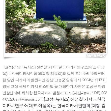
[고성(경남)=뉴시스] 신정철 기자= 한국디카시연구소(대표 이상
옥)는 한국디카시인협회(회장 김종회)와 함께 오는 6월 15일부터
한 달간 디카시의 발원지인 경남 고성군 일원에서 ‘2024년 제17회
경남 고성 국제 디카시 페스티벌’을 개최한다.사진은 고성군 마암
면장산리에 위치한 한국디카시 발원지 표지.(사진=뉴시스
DB
).202
[고성=뉴시스] 신정철 기자 = 한국
4.05.23.
sin
@
newsis.com
디카시연구소(대표 이상옥)는 한국디카시인협회(회장 김