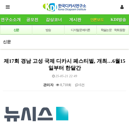
연구소소개
공모전
감상코너
게시판
언론보도
KDI방송
신문
방송
디지털 문예이론
학술논문ㆍ학회동향
신문
제17회 경남 고성 국제 디카시 페스티벌, 개최…6월15
일부터 한달간
25-05-21 22:49
관리자
8,718회
0건
본문