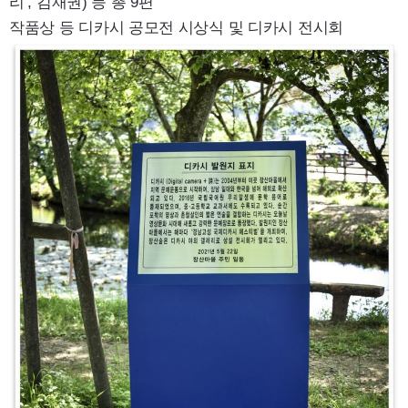
리
’,
김재권) 등 총 9편
작품상 등 디카시 공모전 시상식 및 디카시 전시회