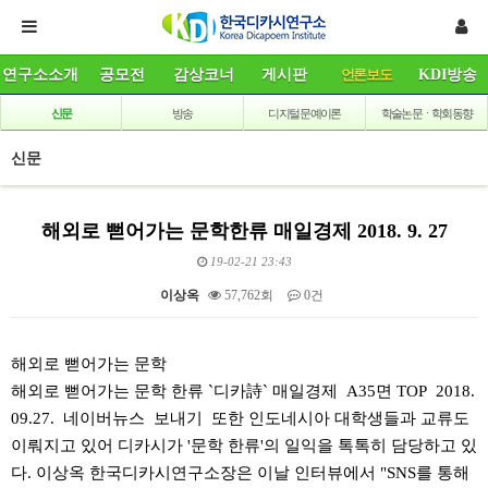
연구소소개
공모전
감상코너
게시판
언론보도
KDI방송
신문
방송
디지털 문예이론
학술논문ㆍ학회동향
신문
해외로 뻗어가는 문학한류 매일경제 2018. 9. 27
19-02-21 23:43
이상옥
57,762회
0건
본문
해외로 뻗어가는 문학
해외로 뻗어가는 문학 한류 `디카詩` 매일경제 A35면 TOP 2018.
09.27. 네이버뉴스 보내기 또한 인도네시아 대학생들과 교류도
이뤄지고 있어 디카시가 '문학 한류'의 일익을 톡톡히 담당하고 있
다. 이상옥 한국디카시연구소장은 이날 인터뷰에서 "SNS를 통해