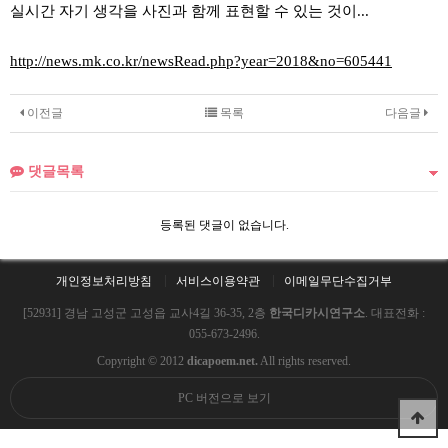
실시간 자기 생각을 사진과 함께 표현할 수 있는 것이...
http://news.mk.co.kr/newsRead.php?year=2018&no=605441
이전글
목록
다음글
댓글목록
등록된 댓글이 없습니다.
개인정보처리방침
서비스이용약관
이메일무단수집거부
[52931] 경남 고성군 고성읍 교사4길 36-35, 2층
한국디카시연구소
. 대표전화 :
055-673-2496.
Copyright © 2012
dicapoem.net.
All rights reserved.
PC 버전으로 보기