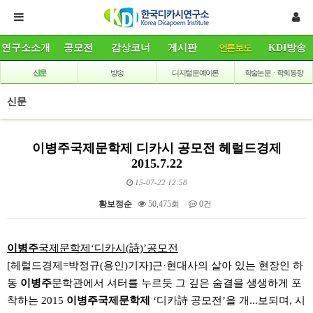
연구소소개
공모전
감상코너
게시판
언론보도
KDI방송
신문
방송
디지털 문예이론
학술논문ㆍ학회동향
신문
이병주국제문학제 디카시 공모전 헤럴드경제
2015.7.22
15-07-22 12:58
황보정순
50,475회
0건
본문
이병주
국제문학제‘디카시(詩)’공모전
[헤럴드경제=박정규(용인)기자]근·현대사의 살아 있는 현장인 하
동
이병주
문학관에서 셔터를 누르듯 그 깊은 숨결을 생생하게 포
착하는 2015
이병주국제문학제
‘디카詩 공모전’을 개...보되며, 시