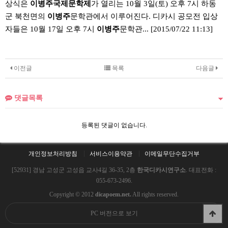
상식은
이병주국제문학제
가 열리는 10월 3일(토) 오후 7시 하동
군 북천면의
이병주
문학관에서 이루어진다. 디카시 공모전 입상
자들은 10월 17일 오후 7시
이병주
문학관...
[2015/07/22 11:13]
이전글
목록
다음글
댓글목록
등록된 댓글이 없습니다.
개인정보처리방침
서비스이용약관
이메일무단수집거부
[52931] 경남 고성군 고성읍 교사4길 36-35, 2층
한국디카시연구소
. 대표전화 :
055-673-2496.
Copyright © 2012
dicapoem.net.
All rights reserved.
PC 버전으로 보기