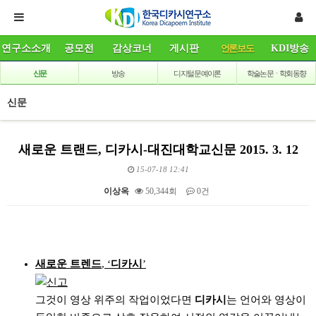
연구소소개
공모전
감상코너
게시판
언론보도
KDI방송
신문
방송
디지털 문예이론
학술논문ㆍ학회동향
신문
새로운 트랜드, 디카시-대진대학교신문 2015. 3. 12
15-07-18 12:41
이상옥
50,344회
0건
본문
새로운
트렌드
, ‘
디카시
’
그것이 영상 위주의 작업이었다면
디카시
는 언어와 영상이