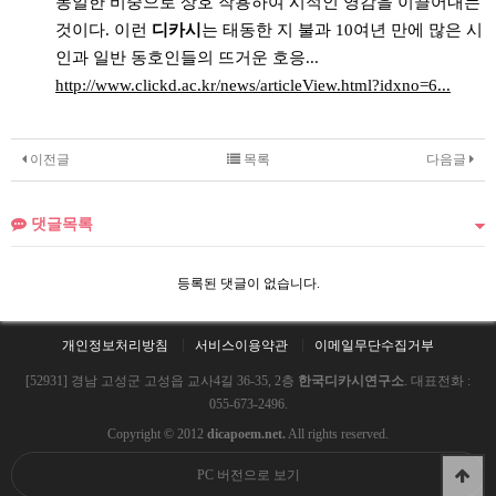
동일한 비중으로 상호 작용하여 시적인 영감을 이끌어내는
것이다. 이런
디카시
는 태동한 지 불과 10여년 만에 많은 시
인과 일반 동호인들의 뜨거운 호응...
http://www.clickd.ac.kr/news/articleView.html?idxno=6...
이전글
목록
다음글
댓글목록
등록된 댓글이 없습니다.
개인정보처리방침
서비스이용약관
이메일무단수집거부
[52931] 경남 고성군 고성읍 교사4길 36-35, 2층
한국디카시연구소
. 대표전화 :
055-673-2496.
Copyright © 2012
dicapoem.net.
All rights reserved.
PC 버전으로 보기