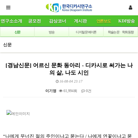
연구소소개
공모전
감상코너
게시판
언론보도
KDI방송
신문
방송
디지털 문예이론
학술논문ㆍ학회동향
신문
[경남신문] 어르신 문화 동아리 - 디카시로 써가는 나
의 삶, 나도 시인
16-08-04 23:17
이기영
61,994회
0건
본문
“나에게 무너진 절의 주인이냐고 묻는다 / 나에게 연꽃이냐고 묻