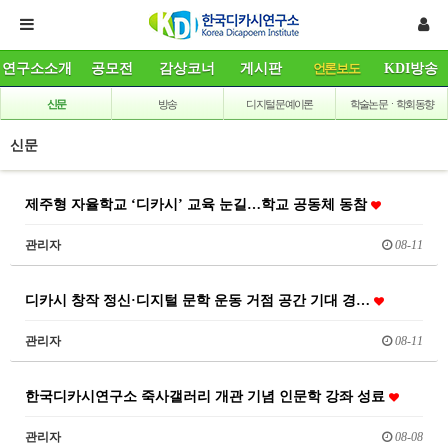
연구소소개
공모전
감상코너
게시판
언론보도
KDI방송
신문
방송
디지털 문예이론
학술논문ㆍ학회동향
신문
제주형 자율학교 ‘디카시’ 교육 눈길…학교 공동체 동참
관리자
08-11
디카시 창작 정신·디지털 문학 운동 거점 공간 기대 경…
관리자
08-11
한국디카시연구소 죽사갤러리 개관 기념 인문학 강좌 성료
관리자
08-08