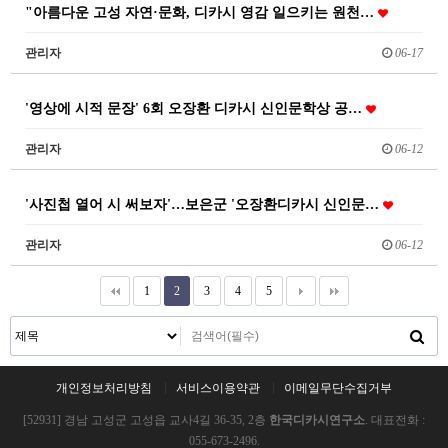
"아름다운 고성 자연·문화, 디카시 영감 일으키는 원천…
관리자
06-17
'영상에 시적 문장' 6회 오장환 디카시 신인문학상 공…
관리자
06-12
'사진첩 열어 시 써보자'…보은군 '오장환디카시 신인문…
관리자
06-12
1
2
3
4
5
개인정보처리방침
서비스이용약관
이메일무단수집거부
[52931] 경남 고성군 고성읍 교사4길 36-35, 2층
한국디카시연구소
. 대표전화 :
055-673-2496.