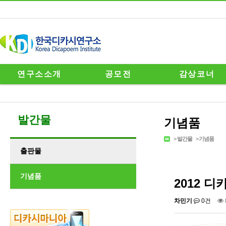
연구소소개
공모전
감상코너
발간물
기념품
>
발간물
>
기념품
출판물
기념품
2012 디
차민기
0건