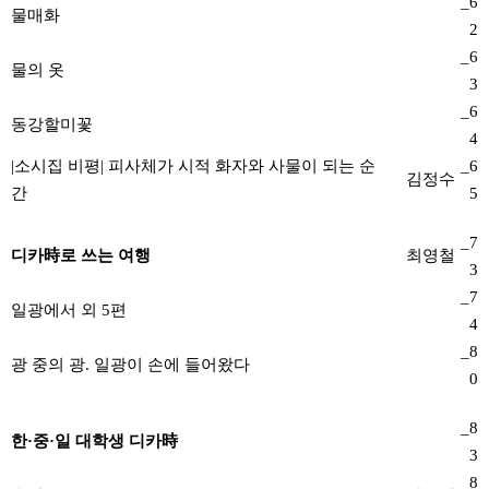
_6
물매화
2
_6
물의 옷
3
_6
동강할미꽃
4
|소시집 비평| 피사체가 시적 화자와 사물이 되는 순
_6
김정수
간
5
_7
디카時로 쓰는 여행
최영철
3
_7
일광에서 외 5편
4
_8
광 중의 광. 일광이 손에 들어왔다
0
_8
한·중·일 대학생 디카時
3
_8