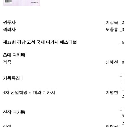
권두사
이상옥
_2
격려사
도충홍
_3
제12회 경남 고성 국제 디카시 페스티벌
_6
초대 디카時
적중
신혜선
_8
_1
기획특집Ⅰ
1
_1
4차 산업혁명 시대와 디카시
이병헌
2
_1
신작 디카時
9
_2
상생
최창균