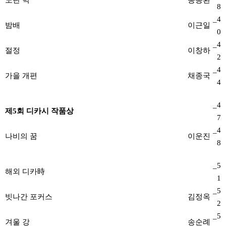
노란 벽
송승환
8
_4
밤배
이근일
0
_4
절정
이창하
2
_4
가을 개편
채종국
4
_4
제5회 디카시 작품상
7
_4
나비의 꿈
이운진
8
_5
해외 디카時
1
_5
빗나간 포커스
김정옥
2
_5
겨울 강
송순례