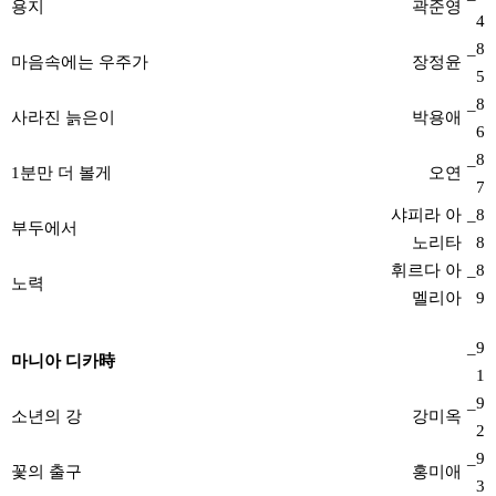
용지
곽준영
4
_8
마음속에는 우주가
장정윤
5
_8
사라진 늙은이
박용애
6
_8
1분만 더 볼게
오연
7
샤피라 아
_8
부두에서
노리타
8
휘르다 아
_8
노력
멜리아
9
_9
마니아 디카時
1
_9
소년의 강
강미옥
2
_9
꽃의 출구
홍미애
3