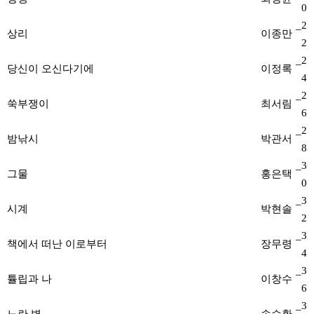
0
_2
상리
이종만
2
_2
당신이 오신다기에
이정록
4
_2
쑥부쟁이
최서림
6
_2
밤낚시
박관서
8
_3
그물
홍은택
0
_3
시계
박현솔
2
_3
책에서 떠난 이로부터
장무령
4
_3
튤립과 나
이창수
6
_3