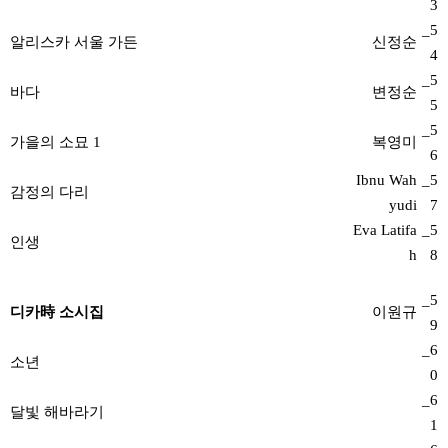
3
_5
알리스카 서울 가든
신정순
4
_5
바다
변정순
5
_5
가을의 소묘 1
복영미
6
Ibnu Wah
_5
감정의 다리
yudi
7
Eva Latifa
_5
인생
h
8
_5
디카時 소시집
이원규
9
_6
소년
0
_6
달빛 해바라기
1