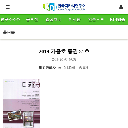
연구소소개
공모전
감상코너
게시판
언론보도
KDI방송
출판물
2019 가을호 통권 31호
19-10-01 10:51
최고관리자
15,155회
0건
본문