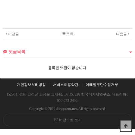
이전글
목록
다음글
댓글목록
등록된 댓글이 없습니다.
개인정보처리방침
서비스이용약관
이메일무단수집거부
[52931] 경남 고성군 고성읍 교사4길 36-35, 2층
한국디카시연구소
. 대표전화 :
055-673-2496.
Copyright © 2012
dicapoem.net.
All rights reserved.
PC 버전으로 보기