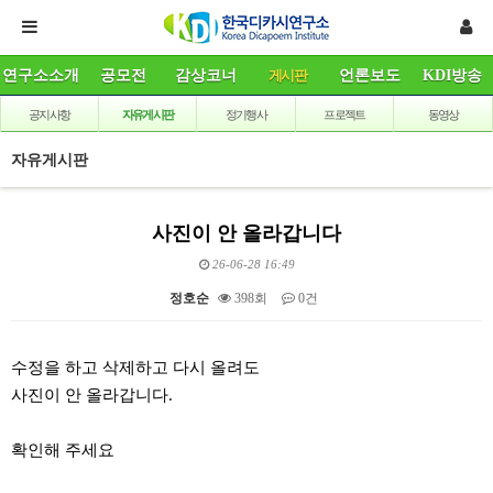
연구소소개
공모전
감상코너
게시판
언론보도
KDI방송
공지사항
자유게시판
정기행사
프로젝트
동영상
자유게시판
사진이 안 올라갑니다
26-06-28 16:49
정호순
398회
0건
본문
수정을 하고 삭제하고 다시 올려도
사진이 안 올라갑니다.
확인해 주세요