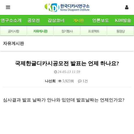
연구소소개
공모전
감상코너
게시판
언론보도
KDI방송
공지사항
자유게시판
정기행사
프로젝트
동영상
자유게시판
국제한글디카시공모전 발표는 언제 하나요?
24-05-13 11:59
나선희
5,923회
1건
본문
심사결과 발표 날짜가 안나와 있던데 발표날짜는 언제인가요?