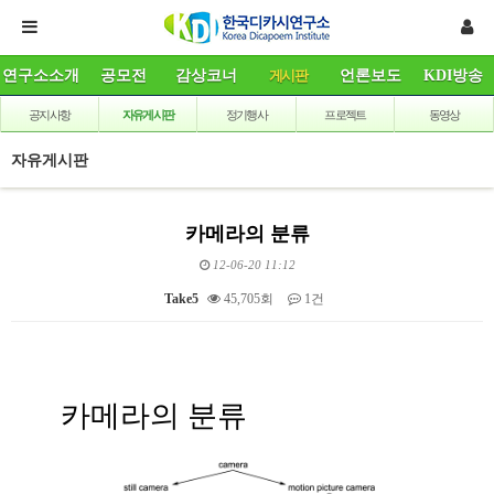
연구소소개
공모전
감상코너
게시판
언론보도
KDI방송
공지사항
자유게시판
정기행사
프로젝트
동영상
자유게시판
카메라의 분류
12-06-20 11:12
Take5
45,705회
1건
본문
카메라의 분류