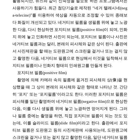
활용되지만, 뉴스와 같이 신속성을 필요로 하는 프로그램에서는
사용하기가 힘들다. 최근 첨단기술로 제작된 “네거 텔레시네(neg
a-telecine)”를 이용하여 색상을 자동으로 조정할 수 있어 종래보
다 화질이 개선되고 있다. 네거티브 필름을 생필름 위에 놓고 노광
한 다음, 다시 현상하면 포지티브 필름(positive film)이 되며, 인화
지 위에 놓고 인화하면 사진이 되는데, 포지티브 필름이나 사진은
네거티브 필름과는 달리, 본래의 피사체와 같은 상이 된다. 출판에
서 사진제판을 할 때는 도판원고에 스크린을 걸거나 또는 걸지 않
고 촬영한 다음, 네거티브 필름으로 현상해서 이것을 밀착해서 포
지티브 필름이나 인화지 형태의 인쇄원고를 만들게 된다.
포지티브 필름(positive film)
촬영에 의해 카메라 속의 필름에 옮겨진 피사체의 상(像)을 현
상했을 때 그 상이 본래의 피사체와 같은 형태로 나타난 것. 간단
히 ‘포지’ 또는 ‘포지필름’이라고도 한다. 이러한 포지티브 필름은
피사체를 일단 촬영하여 네거티브 필름(negative film)으로 현상한
다음, 이를 다시 생필름 위에 놓고 노광하면 얻어지게 된다. 그러
나 필름 중에는 촬영을 하면, 직접 포지티브 필름이 되는 것도 있
는데, 이를 슬라이드 필름(slide film)이라고 한다. 출판에서 포지
티브 필름은 도판원고 등의 사진제판에 사용되는데, 도판원고에
스크린을 걸거나 또는 걸지 않고 촬영한 다음, 일단 네거티브 필름