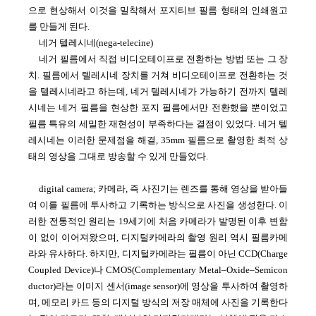
으로 현상해서 이것을 밀착해서 포지티브 필름 형태의 인쇄원고
를 만들게 된다.
네거 텔레시네(nega-telecine)
네거 필름에서 직접 비디오테이프로 전환하는 방법 또는 그 장
치. 필름에서 텔레시네 장치를 거쳐 비디오테이프로 전환하는 것
을 텔레시네라고 하는데, 네거 텔레시네가 가능하기 전까지 텔레
시네는 네거 필름을 현상한 포지 필름에서만 전환했을 뿐이었고
필름 특유의 세밀한 재현성이 부족하다는 결점이 있었다. 네거 텔
레시네는 이러한 문제점을 해결, 35mm 필름으로 촬영한 최적 상
태의 영상을 그대로 방송할 수 있게 만들었다.
digital camera; 카메라, 즉 사진기는 렌즈를 통해 영상을 받아들
여 이를 필름에 투사하고 기록하는 방식으로 사진을 생성한다. 이
러한 전통적인 원리는 19세기에 처음 카메라가 발명된 이후 변함
이 없이 이어져왔으며, 디지털카메라의 촬영 원리 역시 필름카메
라와 유사하다. 하지만, 디지털카메라는 필름이 아닌 CCD(Charge
Coupled Device)나 CMOS(Complementary Metal–Oxide–Semicon
ductor)라는 이미지 센서(image sensor)에 영상을 투사하여 촬영하
며, 메모리 카드 등의 디지털 방식의 저장 매체에 사진을 기록한다