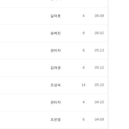
길덕호
4
06-09
송예진
9
06-01
관리자
6
05-13
김재권
4
05-12
조성숙
14
05-10
관리자
4
04-10
조은영
6
04-09