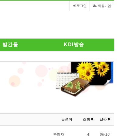
로그인
회원가입
발간물
KDI방송
글쓴이
조회
날짜
관리자
4
06-10