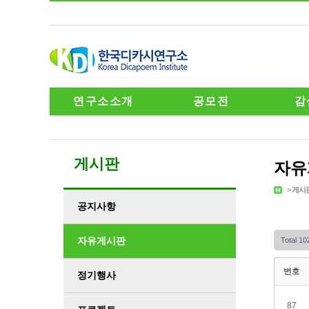
연구소소개
공모전
감
게시판
자유
>
게시
공지사항
자유게시판
Total 1
번호
정기행사
87