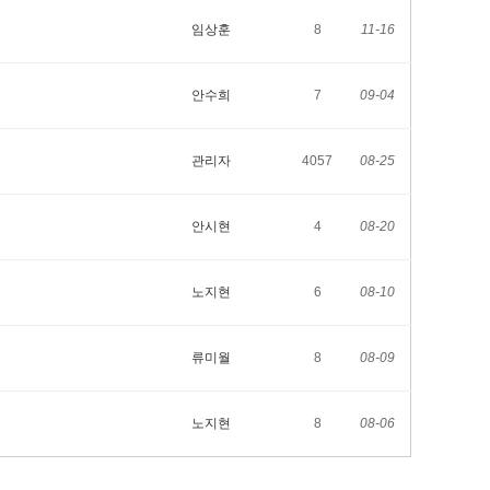
임상훈
8
11-16
안수희
7
09-04
관리자
4057
08-25
안시현
4
08-20
노지현
6
08-10
류미월
8
08-09
노지현
8
08-06