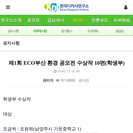
연구소소개
공모전
감상코너
게시판
언론보도
KDI방송
공지사항
자유게시판
정기행사
프로젝트
동영상
공지사항
제1회 ECO부산 환경 공모전 수상작 10편(학생부)
19-05-11 16:48
관리자
107,088회
0건
본문
학생부 수상작
대상
조금씩 / 조윤희(남양주시 가운중학교 1)