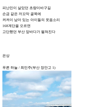
피난민이 살았던 초량이바구길
손금 같은 까꼬막 골목에
켜켜이 남아 있는 아이들의 웃음소리
168계단을 오르면
고단했던 부산 앞바다가 펼쳐진다
은상
푸른 하늘 / 최민주(부산 장안고 1)