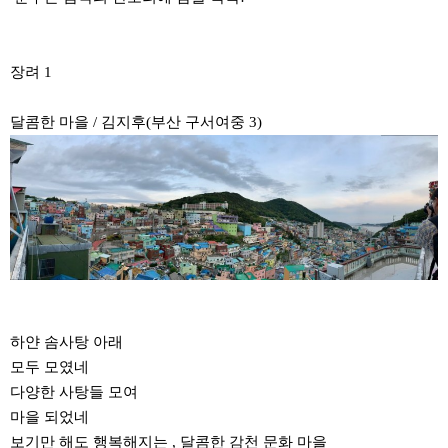
장려 1
달콤한 마을 / 김지후(부산 구서여중 3)
하얀 솜사탕 아래
모두 모였네
다양한 사탕들 모여
마을 되었네
보기만 해도 행복해지는 , 달콤한 감천 문화 마을