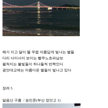
해가 지고 달이 뜰 무렵 아름답게 빛나는 별들
다리 사이사이 보이는 빨주노초파남보
펼쳐지는 불빛들이 하나둘씩 반짝인다
광안대교에는 아름다운 별들이 빛나고 있다
장려 5
달음산 구름 / 송민준(부산 장안고 1)