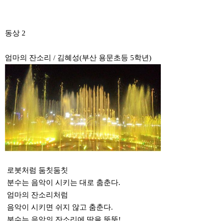
동상 2
엄마의 잔소리 / 김혜성(부산 용문초등 5학년)
로봇처럼 둠칫둠칫
분수는 음악이 시키는 대로 춤춘다.
엄마의 잔소리처럼
음악이 시키면 쉬지 않고 춤춘다.
분수는 음악의 잔소리에 땀을 뚝뚝!