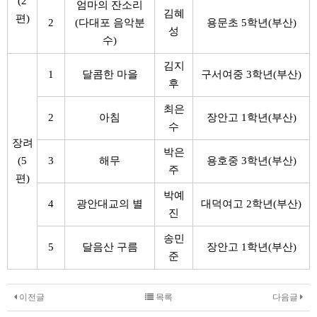
(2
엄마의 잔소리
김혜
편)
2
(다대포 음악분
용문초 5학년(부산)
성
수)
김지
1
달콤한 마을
구서여중 3학년(부산)
후
최은
2
아침
장안고 1학년(부산)
수
장려
박은
(5
3
해무
용호중 3학년(부산)
주
편)
박예
4
광안대교의 별
대덕여고 2학년(부산)
진
송민
5
달음산 구름
장안고 1학년(부산)
준
이전글
목록
다음글