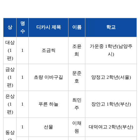
명
상
디카시 제목
이름
학교
수
대상
조윤
가운중 1학년(남양주
(1
1
조금씩
희
시)
편)
금상
문준
(1
1
초량 이바구길
양정고 2학년(서울)
호
편)
은상
최민
(1
1
푸른 하늘
장안고 1학년(부산)
주
편)
이채
1
선물
대덕여고 2학년(부산)
원
동상