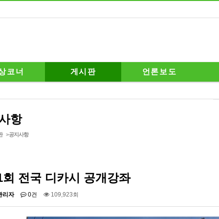
상코너
게시판
언론보도
사항
판
>
공지사항
1회 전국 디카시 공개강좌
관리자
0건
109,923회