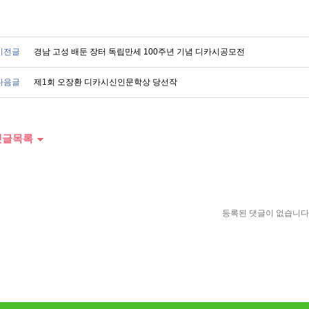
이전글
경남 고성 배둔 장터 독립만세 100주년 기념 디카시공모전
다음글
제1회 오장환 디카시신인문학상 당선작
글목록
등록된 댓글이 없습니다