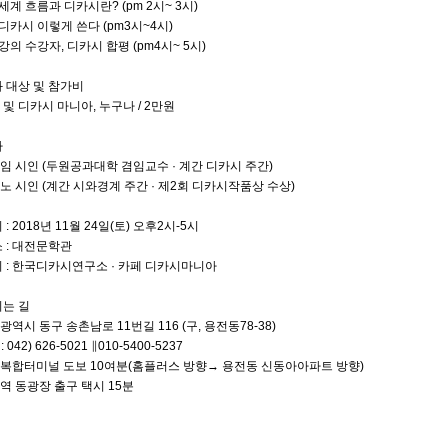
부 세계 흐름과 디카시란? (pm 2시~ 3시)
부 디카시 이렇게 쓴다 (pm3시~4시)
부 강의 수강자, 디카시 합평 (pm4시~ 5시)
좌 대상 및 참가비
인 및 디카시 마니아, 누구나 / 2만원
사
광임 시인 (두원공과대학 겸임교수 · 계간 디카시 주간)
왕노 시인 (계간 시와경계 주간 · 제2회 디카시작품상 수상)
 : 2018년 11월 24일(토) 오후2시-5시
소 : 대전문학관
최 : 한국디카시연구소 · 카페 디카시마니아
시는 길
전광역시 동구 송촌남로 11번길 116 (구, 용전동78-38)
 : 042) 626-5021 ∥010-5400-5237
전복합터미널 도보 10여분(홈플러스 방향→ 용전동 신동아아파트 방향)
전역 동광장 출구 택시 15분​