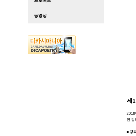
프로젝트
동영상
제
201
인 창
■ 강