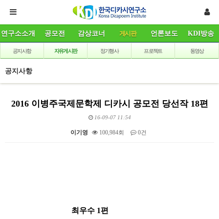
연구소소개
공모전
감상코너
게시판
언론보도
KDI방송
공지사항
자유게시판
정기행사
프로젝트
동영상
공지사항
2016 이병주국제문학제 디카시 공모전 당선작 18편
16-09-07 11:54
이기영
100,984회
0건
본문
최우수 1편