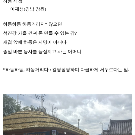
하동 재첩
이재성(경남 창원)
하동하동 하동거리지
*
않으면
섬진강 가을 건져 돈 만들 수 있는 감
?
재첩 앞에 하동은 지명이 아니다
종일 바쁜 동사를 등짐지고 사는 어머니
.
*
하동하동
,
하동거리다
:
갈팡질팡하며 다급하게 서두르다는 말
.