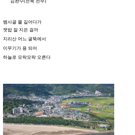
​
김완수(전북 전주)
뱀사골 물 길어다가
잿밥 잘 지은 걸까
지리산 어느 굴뚝에서
이무기가 용 되어
하늘로 모락모락 오른다