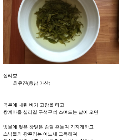
십리향
최유진
(
충남 아산
)
곡우에 내린 비가 고랑을 타고
쌍계마을 십리길 구석구석 스며드는 날이 오면
빗물에
젖은 찻잎은 솜털 흔들며
기지개하고
스님들의
광주리는 어느새 그득해져