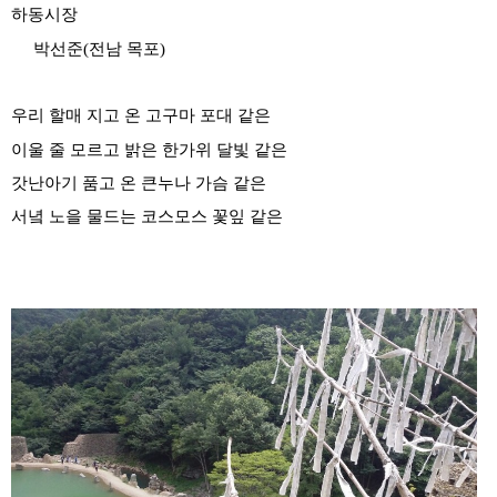
하동시장
​
박선준(전남 목포)
우리 할매 지고 온 고구마 포대 같은
이울 줄 모르고 밝은 한가위 달빛 같은
갓난아기 품고 온 큰누나 가슴 같은
서녘 노을 물드는 코스모스 꽃잎 같은