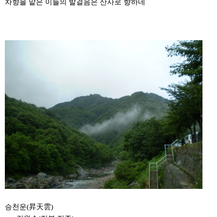
차향을 맡은 이들의 발걸음은 산사로 향하네
승천운
(
昇天雲
)