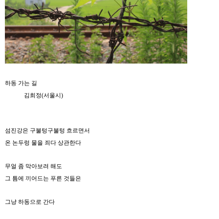
하동 가는 길
김희정
(
서울시
)
섬진강은 구불텅구불텅 흐르면서
온 논두렁 물을 죄다 상관한다
무얼 좀 막아보려 해도
그 틈에 끼어드는 푸른 것들은
그냥 하동으로 간다