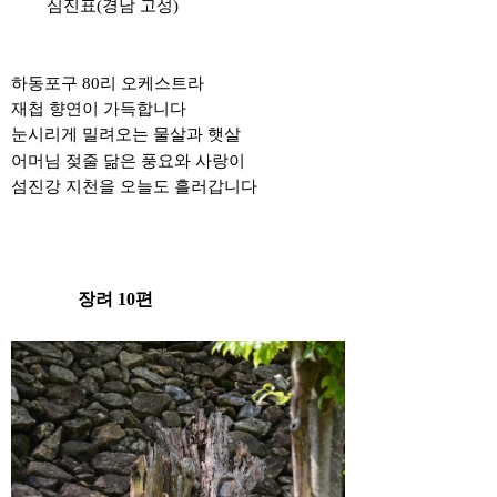
심진표(경남 고성)
하동포구
80
리 오케스트라
재첩 향연이 가득합니다
눈시리게 밀려오는 물살과 햇살
어머님 젖줄 닮은 풍요와 사랑이
섬진강 지천을 오늘도 흘러갑니다
장려 10편