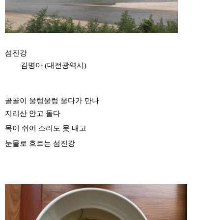
섬진강
김명아
(
대전광역시
)
골골이 울렁울렁 울다가 만나
지리산 안고 돌다
목이 쉬어 소리도 못 내고
눈물로 흐르는 섬진강