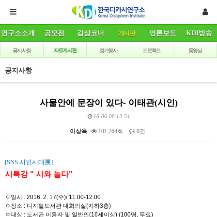
연구소소개
공모전
감상코너
게시판
언론보도
KDI방송
공지사항
자유게시판
정기행사
프로젝트
동영상
공지사항
사물안에 문장이 있다- 이태관(시인)
16-06-08 13:54
이상옥
101,764회
0건
본문
[SNS 시인시대展]
시특강 " 시와 놀다"
ㅇ일시 : 2016. 2. 17(수)/ 11:00-12:00
ㅇ장소 : 디지털도서관 대회의실(지하3층)
ㅇ대상 : 도서관 이용자 및 일반인(16세이상) (100명, 무료)