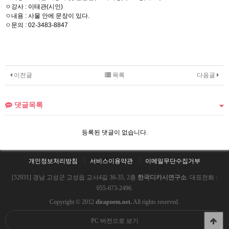
ㅇ강사 : 이태관(시인)
ㅇ내용 : 사물 안에 문장이 있다.
ㅇ문의 : 02-3483-8847
이전글
목록
다음글
댓글목록
등록된 댓글이 없습니다.
개인정보처리방침
서비스이용약관
이메일무단수집거부
[52931] 경남 고성군 고성읍 교사4길 36-35, 2층
한국디카시연구소
. 대표전화 :
055-673-2496.
Copyright © 2012
dicapoem.net.
All rights reserved.
PC 버전으로 보기