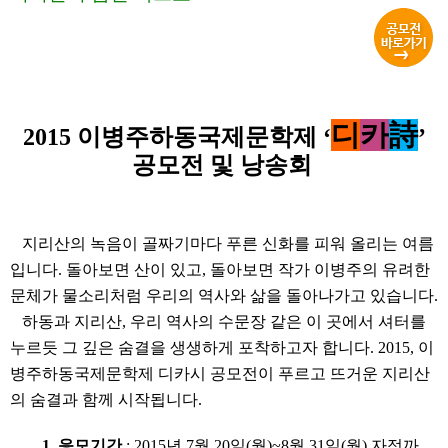
디
카
詩
2015
이병주하동국제문학제
‘
’
공모전 및 낭송회
지리산의 녹음이 골짜기마다 푸른 신화를 피워 올리는 여름
입니다
.
돌아보면 산이 있고
,
돌아보면 작가 이병주의 유려한
문체가 물소리처럼 우리의 역사와 삶을 돌아나가고 있습니다
.
하동과 지리산
,
우리 역사의 수문장 같은 이 곳에서 셔터를
누르듯 그 깊은 숨결을 생생하게 포착하고자 합니다
. 2015,
이
병주하동국제문학제 디카시 공모전이 푸르고 뜨거운 지리산
의 숨결과 함께 시작됩니다
.
1.
응모기간
: 2015
년
7
월
20
일
(월
)~8
월
31
일
(
월
)
자정까