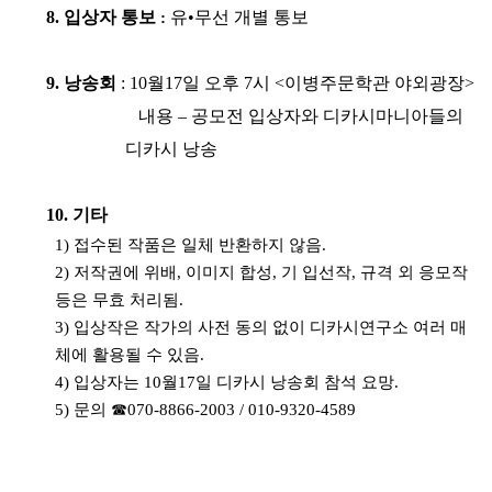
8.
입상자 통보
유
•
무선 개별 통보
:
9.
낭송회
: 10
월
17
일 오후
7
시
<
이병주문학관 야외광장
>
내용
–
공모전 입상자와 디카시마니아들의
디카시 낭송
10.
기타
1)
접수된 작품은 일체 반환하지 않음
.
2)
저작권에 위배
,
이미지 합성
,
기 입선작
,
규격 외 응모작
등은 무효 처리됨
.
3)
입상작은 작가의 사전 동의 없이 디카시연구소 여러 매
체에 활용될 수 있음
.
4)
입상자는
10
월
17
일 디카시 낭송회 참석 요망
.
5)
문의
☎
070-8866-2003 / 010-9320-4589