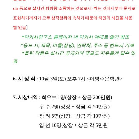
sns 등으로 실시간 쌍방향 소통하는 것으로서, 찍는 것에서부터 문자로
표현하기까지가 모두 창작행
위에 속하기 때문에 타인의 사진을 사용
]
할 없음
*
디카시연구소 홈페이지 내 디카시 제대로 알기 참조
*
응모 시
,
제목
,
이름
(
실명
),
연락처
,
주소 등
반드시 기재
*
올린 작품은 실시간 공개되며 댓글도 자유롭게 달수 있
음
6.
시 상 식
: 10
월
3
일
(
토
)
오후
7
시
<
이병주문학관
>
7.
시상내역
:
최우수
1
명
(
상장
+
상금 2
00
만원
)
우 수
2
명
(
상장
+
상금
각 50
만원
)
장 려
5
명
(
상장
+
상금 각
10
만원
)
입 선 10명(상장
+
상금 각
5
만원