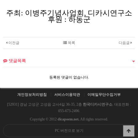
주최
:
이병주기념사업회
,
디카시연구소
후원
:
하동군
이전글
목록
다음글
댓글목록
등록된 댓글이 없습니다.
개인정보처리방침
서비스이용약관
이메일무단수집거부
[52931] 경남 고성군 고성읍 교사4길 36-35, 2층
한국디카시연구소
. 대표전화 :
055-673-2496.
Copyright © 2012
dicapoem.net.
All rights reserved.
PC 버전으로 보기