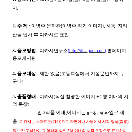
지
.
2.
주 제
:
이병주 문학관(이병주 작가 이미지),
하동
,
지리
산을 답사 후 디카시로 표현
3.
응모방법
:
디카시연구소
(
http://dicapoem.net
)
홈페이지
응모게시판
4.
응모대상
:
제한 없음
(초등학생에서 기성문인까지
누
구나
)
5.
출품형태
:
디카시
(
직접 촬영한 이미지
+ 5
행 이내의 시
적 문장
)
1
인
3
작품 이내[
이미지는
jpeg, jpg
파일로 제
출-
디카시는 스마트폰(디카)으로 자연이나 사물에서 시적 형상(감흥)
을 순간 포착하여 그 영상과 함께 5행 이내의 시적
문장으로 표현하여