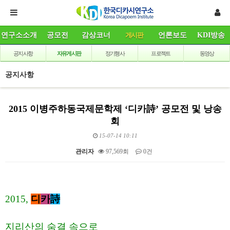
연구소소개
공모전
감상코너
게시판
언론보도
KDI방송
공지사항
자유게시판
정기행사
프로젝트
동영상
공지사항
2015 이병주하동국제문학제 ‘디카詩’ 공모전 및 낭송
회
15-07-14 10:11
관리자
97,569회
0건
본문
2015,
디
카
詩
지리산의 숨결 속으로