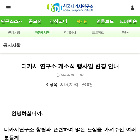
연구소소개
공모전
감상코너
게시판
언론보도
KDI방송
공지사항
자유게시판
정기행사
프로젝트
동영상
공지사항
디카시 연구소 개소식 행사일 변경 안내
14-04-10 15:02
이상옥
96,220회
0건
본문
안녕하십니까.
디카시연구소 창립과 관련하여 많은 관심을 가져주신 여러
분들께