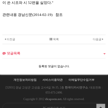
이 쓴 시조와 시 52편을 실었다."
관련내용 경남신문(2014-02-19) 참조
이전글
목록
다음글
댓글목록
등록된 댓글이 없습니다.
개인정보처리방침
서비스이용약관
이메일무단수집거부
[52931] 경남 고성군 고성읍 교사4길 36-35, 2층
한국디카시연구소
. 대표전화 :
055-673-2496.
Copyright © 2012
dicapoem.net.
All rights reserved.