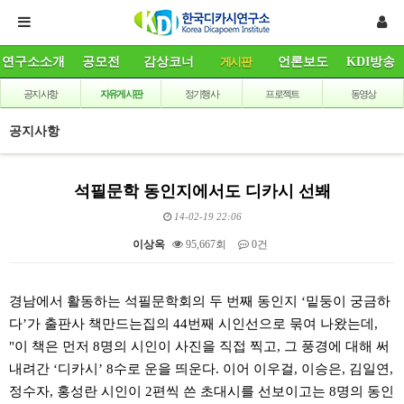
연구소소개
공모전
감상코너
게시판
언론보도
KDI방송
공지사항
자유게시판
정기행사
프로젝트
동영상
공지사항
석필문학 동인지에서도 디카시 선봬
14-02-19 22:06
이상옥
95,667회
0건
본문
경남에서 활동하는 석필문학회의 두 번째 동인지 ‘밑둥이 궁금하
다’가 출판사 책만드는집의 44번째 시인선으로 묶여 나왔는데,
"이 책은 먼저 8명의 시인이 사진을 직접 찍고, 그 풍경에 대해 써
내려간 ‘디카시’ 8수로 운을 띄운다. 이어 이우걸, 이승은, 김일연,
정수자, 홍성란 시인이 2편씩 쓴 초대시를 선보이고는 8명의 동인