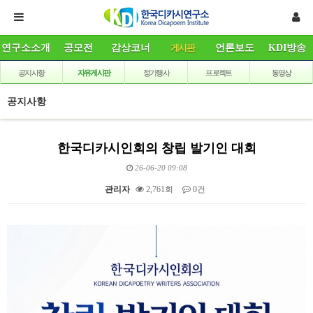
연구소소개
공모전
감상코너
게시판
언론보도
KDI방송
공지사항
자유게시판
정기행사
프로젝트
동영상
공지사항
한국디카시인회의 창립 발기인 대회
26-06-20 09:08
관리자
2,761회
0건
본문