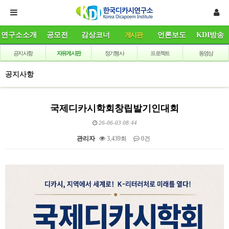
연구소소개
공모전
감상코너
게시판
언론보도
KDI방송
공지사항
자유게시판
정기행사
프로젝트
동영상
공지사항
국제디카시학회창립발기인대회
26-06-03 08:44
관리자
3,439회
0건
본문