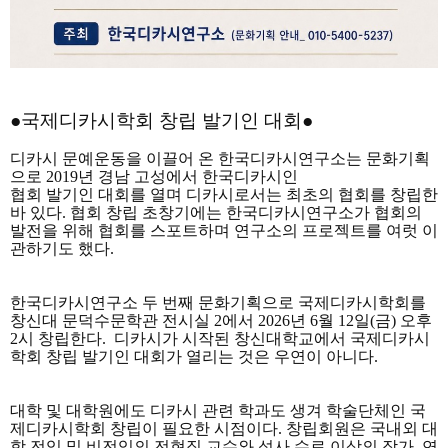
●국제디카시학회 창립 발기인 대회●
디카시 문예운동을 이끌어 온 한국디카시연구소는 문화기획
으로
2019
년 경남 고성에서 한국디카시인
협회 발기인 대회를 열며 디카시로서는 최초의 협회를 창립한
바 있다
.
협회 창립 초창기에는 한국디카시연구소가 협회의
발전을 위해 협회를 스포트하며 연구소의 프로젝트를 여럿 이
관하기도 했다
.
한국디카시연구소 두 번째 문화기획으로 국제디카시학회를
창신대 문덕수문학관 전시실
2
에서
2026
년
6
월
12
일
(
금
)
오후
2
시 창립한다
.
디카시가 시작된 창신대학교에서 국제디카시
학회 창립 발기인 대회가 열리는 것은 우연이 아니다
.
대학 및 대학원에도 디카시 관련 학과도 생겨 학술단체인 국
제디카시학회 창립이 필요한 시점이다
.
창립회원은 국내외 대
학 전임 및 비전임의 전현직 교수와 석사 수료 이상의 작가
,
연