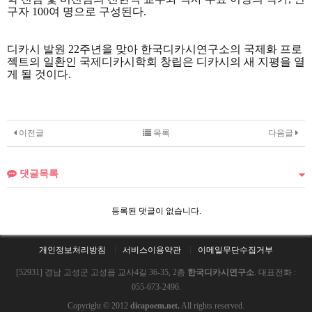
구자
100
여 명으로 구성된다
.
디카시 발원
22
주년을 맞아 한국디카시연구소의 국제화 프로
젝트의 일환인 국제디카시학회 창립은 디카시의 새 지평을 열
게 될 것이다
.
이전글
목록
다음글
댓글목록
등록된 댓글이 없습니다.
개인정보처리방침
서비스이용약관
이메일무단수집거부
[52931] 경남 고성군 고성읍 교사4길 36-35, 2층
한국디카시연구소
. 대표전화 :
055-673-2496.
Copyright © 2012
dicapoem.net.
All rights reserved.