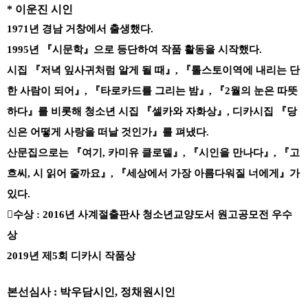
*
이운진 시인
1971
년 경남 거창에서 출생했다
.
1995
년
『
시문학
』
으로 등단하여 작품 활동을 시작했다
.
시집
『
저녁 잎사귀처럼 알게 될 때
』
,
『
톨스토이역에 내리는 단
한 사람이 되어
』
,
『
타로카드를 그리는 밤
』
,
『
2
월의 눈은 따뜻
하다
』
를 비롯해 청소년 시집
『
셀카와 자화상
』
,
디카시집
『
당
신은 어떻게 사랑을 떠날 것인가
』
를 펴냈다
.
산문집으로는
『
여기
,
카미유 클로델
』
,
『
시인을 만나다
』
,
『
고
흐씨
,
시 읽어 줄까요
』
,
『
세상에서 가장 아름다워질 너에게
』
가
있다
.

수상
: 2016
년 사계절출판사 청소년교양도서 원고공모전 우수
상
2019
년 제
5
회 디카시 작품상
본선심사
:
박우담시인
,
정채원시인