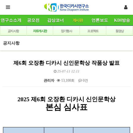
연구소소개
공모전
감상코너
게시판
언론보도
KDI방송
공지사항
자유게시판
정기행사
프로젝트
동영상
공지사항
제6회 오장환 디카시 신인문학상 작품상 발표
25-07-11 12:11
관리자
13,108회
0건
본문
2025
제
6
회 오장환 디카시 신인문학상
본심 심사표