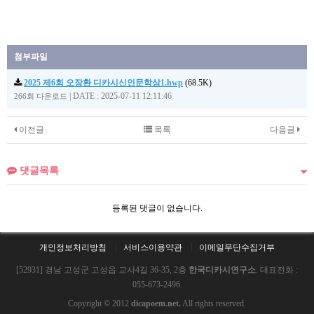
첨부파일
2025 제6회 오장환 디카시신인문학상1.hwp
(68.5K)
|
DATE : 2025-07-11 12:11:46
266회 다운로드
이전글
목록
다음글
댓글목록
등록된 댓글이 없습니다.
개인정보처리방침
서비스이용약관
이메일무단수집거부
[52931] 경남 고성군 고성읍 교사4길 36-35, 2층
한국디카시연구소
. 대표전화 :
055-673-2496.
Copyright © 2012
dicapoem.net.
All rights reserved.