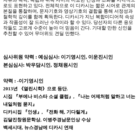
자유와 속박
,
독립과 귀속 사이의 미묘한 긴장과 조화를 시각적으
로도 표현하고 있다
.
전체적으로 이 디카시는 짧은 시어로 관계의
본질을 통찰하며
,
문자기호와 영상기호의 결합을 통해 서정성과
철학적 깊이를 함께 획득한다
.
디카시가 지닌 복합미디어적 속성
과 작품성이 잘 드러난 수작이라 할 수 있다
.
당선자의 다른 응모
작들도 고르게 수준이 높아 더 믿음이 간다
.
기대할 만한 신인을
추천할 수 있어 무더위도 견딜 만했다
.
심사위원 약력
:
예심심사
:
이기영시인
,
이운진시인
본심심사
:
박우담시인
,
정채원시인
약력
: -
이기영시인
2013
년
《
열린시학
》
으로 등단
.
시집
『
부에나 비스타 소셜 클럽
』
,
『
나는 어제처럼 말하고 너는
내일처럼 묻지
』
디카시집
『
인생
』
,
『
전화 해
,
기다릴게
』
김달진창원문학상
,
이병주경남문인상 수상
백세시대
,
뉴스경남에 디카시 연재