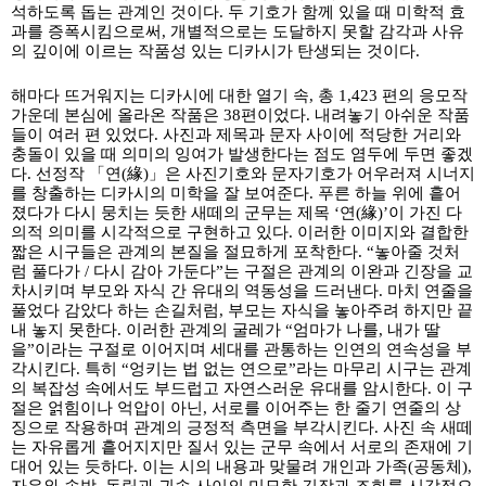
석하도록 돕는 관계인 것이다
.
두 기호가 함께 있을 때 미학적 효
과를 증폭시킴으로써
,
개별적으로는 도달하지 못할 감각과 사유
의 깊이에 이르는 작품성 있는 디카시가 탄생되는 것이다
.
해마다 뜨거워지는 디카시에 대한 열기 속
,
총
1,423
편의 응모작
가운데 본심에 올라온 작품은
38
편이었다
.
내려놓기 아쉬운 작품
들이 여러 편 있었다
.
사진과 제목과 문자 사이에 적당한 거리와
충돌이 있을 때 의미의 잉여가 발생한다는 점도 염두에 두면 좋겠
다
.
선정작
「
연
(
緣
)
」
은 사진기호와 문자기호가 어우러져 시너지
를 창출하는 디카시의 미학을 잘 보여준다
.
푸른 하늘 위에 흩어
졌다가 다시 뭉치는 듯한 새떼의 군무는 제목
‘
연
(
緣
)’
이 가진 다
의적 의미를 시각적으로 구현하고 있다
.
이러한 이미지와 결합한
짧은 시구들은 관계의 본질을 절묘하게 포착한다
. “
놓아줄 것처
럼 풀다가
/
다시 감아 가둔다
”
는 구절은 관계의 이완과 긴장을 교
차시키며 부모와 자식 간 유대의 역동성을 드러낸다
.
마치 연줄을
풀었다 감았다 하는 손길처럼
,
부모는 자식을 놓아주려 하지만 끝
내 놓지 못한다
.
이러한 관계의 굴레가
“
엄마가 나를
,
내가 딸
을
”
이라는 구절로 이어지며 세대를 관통하는 인연의 연속성을 부
각시킨다
.
특히
“
엉키는 법 없는 연으로
”
라는 마무리 시구는 관계
의 복잡성 속에서도 부드럽고 자연스러운 유대를 암시한다
.
이 구
절은 얽힘이나 억압이 아닌
,
서로를 이어주는 한 줄기 연줄의 상
징으로 작용하며 관계의 긍정적 측면을 부각시킨다
.
사진 속 새떼
는 자유롭게 흩어지지만 질서 있는 군무 속에서 서로의 존재에 기
대어 있는 듯하다
.
이는 시의 내용과 맞물려 개인과 가족
(
공동체
),