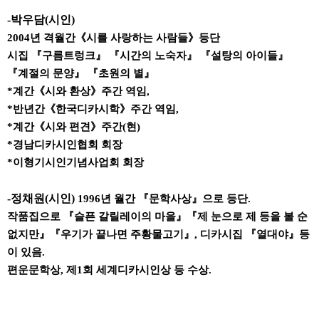
-
박우담
(
시인
)
2004
년 격월간
《
시를 사랑하는 사람들
》
등단
시집
『
구름트렁크
』 『
시간의 노숙자
』 『
설탕의 아이들
』
『
계절의 문양
』 『
초원의 별
』
*
계간
《
시와 환상
》
주간 역임
,
*
반년간
《
한국디카시학
》
주간 역임
,
*
계간
《
시와 편견
》
주간
(
현
)
*
경남디카시인협회 회장
*
이형기시인기념사업회 회장
-
정채원
(
시인
)
1996
년 월간
『
문학사상
』
으로 등단
.
작품집으로
『
슬픈 갈릴레이의 마을
』『
제 눈으로 제 등을 볼 순
없지만
』『
우기가 끝나면 주황물고기
』
,
디카시집
『
열대야
』
등
이 있음
.
편운문학상
,
제
1
회 세계디카시인상 등 수상
.