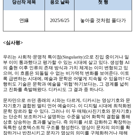
당선작 제목
응모 날짜
첫 행
연
緣
2025/6/25
놓아줄 것처럼 풀다가
<
심사평
>
우리는 사회적
·
문명적 특이점
(Singularity)
으로 진입 중이거나 일
부 이미 통과했다고 평가할 수 있는 시대에 살고 있다
.
생성형
AI
의 출현 이후 인류의 존재 방식과 가치 체계는 이미 변형되고 있
으며
,
이 흐름은 되돌릴 수 없는 비가역적 변화를 보여준다
.
이토
록 급변하는 시대에
,
예술과 문학은 어떻게 지속될 수 있을까
?
다
행히도 기술은 문학과 예술을
‘
위협
’
하기보다는
,
그 경계를 넓히
고 진화를 촉발해왔다
.
디카시도 그 결과 중 하나다
.
문자만으로 쓰던 종래의 시와는 다르게
,
디카시는 영상기호와 문
자기호가 결합된 멀티 언어 예술이다
.
이 디지털 시대에 최적화된
문학 장르라 할 수 있다
.
그러나 이 두 매체
(
사진기호와 문자기호
)
는 단순히 보조하거나 설명하는 수준을 넘어 화학적 결합을 통해
상호 상승하는 효과를 낳는다
.
즉 의미를 서로 강화하고 확장하는
독특한 상호텍스트적 구조를 형성한다
.
영상이 문자의 의미를 확
장하거나 반전시키고 문자가 영상의 의미를 구체화하거나 재해