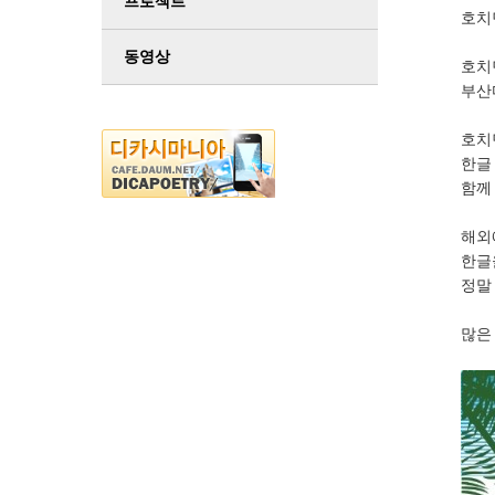
프로젝트
호치
동영상
호치
부산
호치
한글
함께
해외
한글
정말
많은