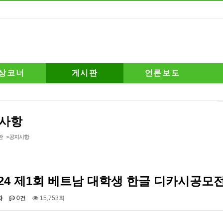
상코너
게시판
언론보도
사항
판
>
공지사항
024 제1회 베트남 대학생 한글 디카시공모
자
0건
15,753회