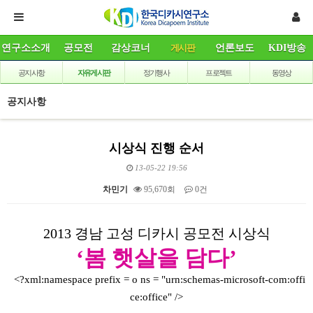
연구소소개
공모전
감상코너
게시판
언론보도
KDI방송
공지사항
자유게시판
정기행사
프로젝트
동영상
공지사항
시상식 진행 순서
13-05-22 19:56
차민기
95,670회
0건
본문
2013 경남 고성 디카시 공모전 시상식
‘봄 햇살을 담다’
<?xml:namespace prefix = o ns = "urn:schemas-microsoft-com:offi
ce:office" />