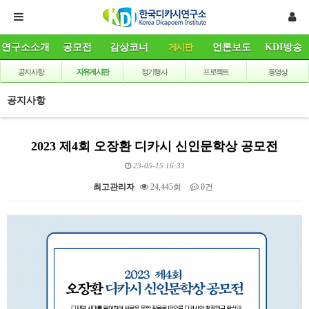
연구소소개
공모전
감상코너
게시판
언론보도
KDI방송
공지사항
자유게시판
정기행사
프로젝트
동영상
공지사항
2023 제4회 오장환 디카시 신인문학상 공모전
23-05-15 16:33
최고관리자
24,445회
0건
본문