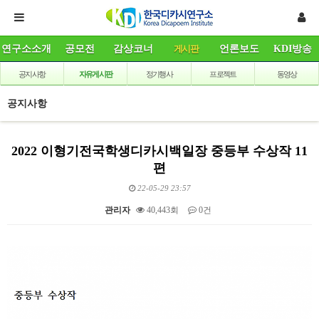
연구소소개
공모전
감상코너
게시판
언론보도
KDI방송
공지사항
자유게시판
정기행사
프로젝트
동영상
공지사항
2022 이형기전국학생디카시백일장 중등부 수상작 11
편
22-05-29 23:57
관리자
40,443회
0건
본문