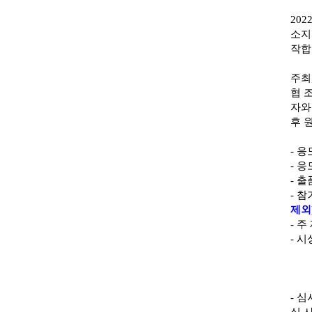
202
소지
작합
주최
협 
자와
후 
-
응
-
응
-
출
-
참
제외
-
주
-
시
-
심