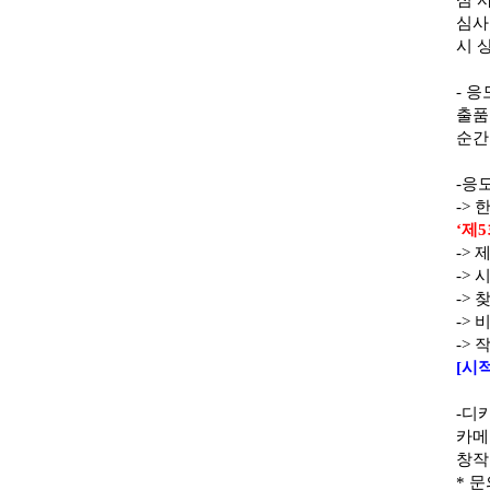
심 
심
시 
-
응
출
순간
-
응
->
‘
제
5
->
->
시
->
찾
->
->
[
시
-
디
카메
창
*
문