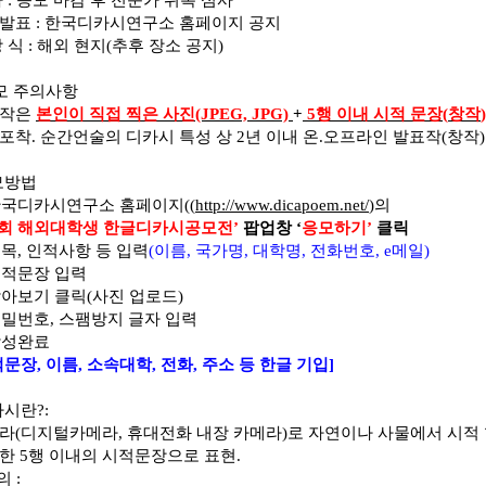
사
:
응모 마감 후 전문가 위촉 심사
사발표
:
한국디카시연구소 홈페이지 공지
상 식
:
해외 현지
(
추후 장소 공지
)
모 주의사항
품작은
본인이 직접 찍은 사진
(JPEG, JPG)
+
5
행 이내 시적 문장
(
창작
)
포착
.
순간언술의 디카시 특성 상
2
년 이내 온
.
오프라인 발표작
(
창작
모방법
한국디카시연구소 홈페이지
((
http://www.dicapoem.net/
)
의
회 해외대학생 한글디카시공모전
’
팝업창
‘
응모하기
’
클릭
제목
,
인적사항 등 입력
(
이름
,
국가명
,
대학명
,
전화번호
, e
메일
)
적문장 입력
아보기 클릭
(
사진 업로드
)
비밀번호
,
스팸방지 글자 입력
작성완료
적문장
,
이름
,
소속대학
,
전화
,
주소 등 한글 기입
]
카시란
?:
라
(
디지털카메라
,
휴대전화 내장 카메라
)
로 자연이나 사물에서 시적 
작한
5
행 이내의 시적문장으로 표현
.
의
: