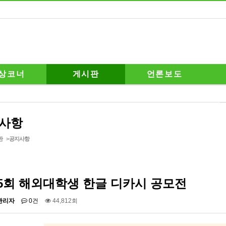
상코너
게시판
언론보도
사항
판
>
공지사항
5회 해외대학생 한글 디카시 공모전
관리자
0건
44,812회