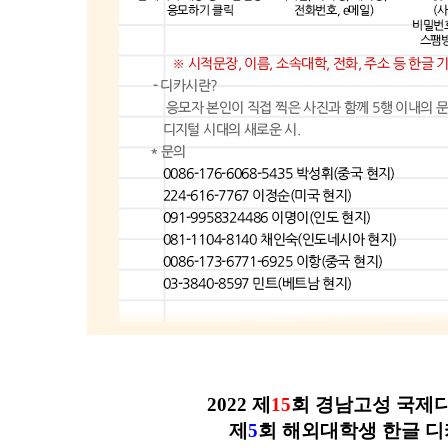
2022
제
15
회 경남고성 국제
제
5
회 해외대학생 한글 