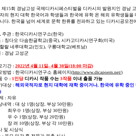
2
제
15
회 경남고성 국제디카시페스티벌을 디카시의 발원지인 경남 
자의 현지 대학 한국어과 학생들과 한국에 유학 온 해외 유학생들을
니다
.
한국을 넘어 세계로 문학 한류를 전파하고 있는 디카시공모전
,
주관
:
한국디카시연구소
(
한국
)
조
:
칭다오 다솜한글학교
(
중국
),
시카고디카시연구회
(
미국
)
할랄 네루대학교
(
인도
),
구룡대학교
(
베트남
)
원
:
경남 고성군
모기간
:
2022
년
4
월
11
일
- 4
월
30
일
(18:00
마감
)
모방법
:
한국디카시연구소 홈페이지
(
http://www.dicapoem.net/
)
품 수
:
1
인당
디카시 작품 수는
3
작품
이내 출품 가능
가대상
:
해외국적자로 현지 대학에 재학 중이거나
,
한국에 유학 중인
)
 제
:
자유
상내역
:
대 상
1
명
(
상장
,
부상
50
만원
)
최우수
1
명
(
상장
,
부상
30
만원
)
우 수
1
명
(
상장
,
부상
20
만원
)
장 려
10
명
(
상장
,
부상 각
10
만원
)
사 및 시상식