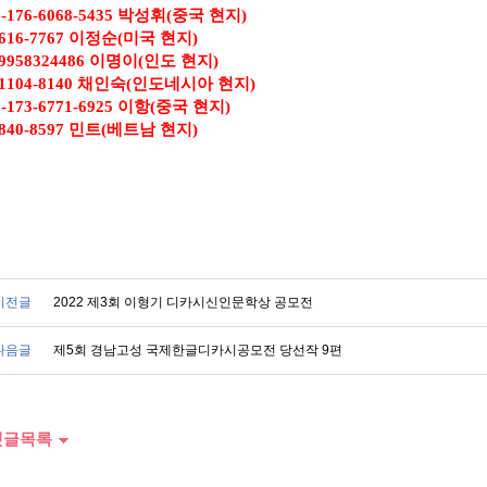
-176-6068-5435
박성휘
(
중국 현지
)
-616-7767
이정순
(
미국 현지
)
-9958324486
이명이
(
인도 현지
)
-1104-8140
채인숙
(
인도네시아 현지
)
-173-6771-6925
이항
(
중국 현지
)
3840-8597
민트
(
베트남 현지
)
이전글
2022 제3회 이형기 디카시신인문학상 공모전
다음글
제5회 경남고성 국제한글디카시공모전 당선작 9편
글목록