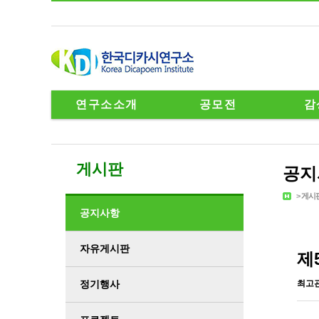
연구소소개
공모전
감
게시판
공지
>
게시
공지사항
자유게시판
제
정기행사
최고