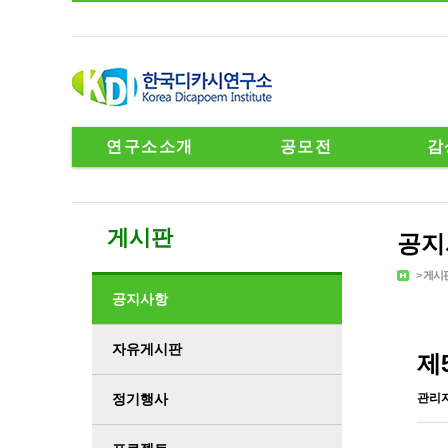
연구소소개
공모전
감
게시판
공지
>
게시
공지사항
자유게시판
제
정기행사
관리