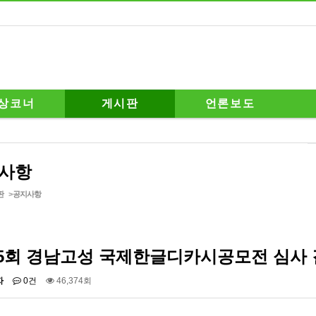
상코너
게시판
언론보도
사항
판
>
공지사항
5회 경남고성 국제한글디카시공모전 심사 
자
0건
46,374회