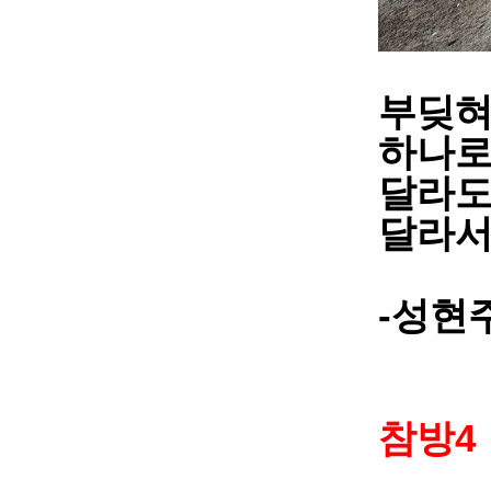
부딪혀
하나로
달라도
달라서
-
성현
4
참방