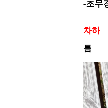
-
조무
차하
틈