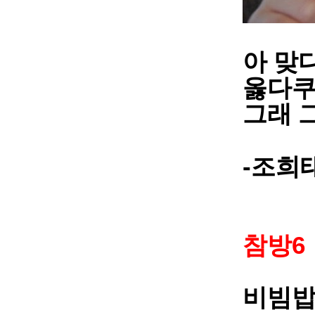
아 맞
옳다
그래 
-
조희
6
참방
비빔