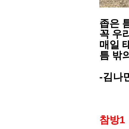
좁은 
꼭 우
매일 
틈 밖
-
김나
1
참방