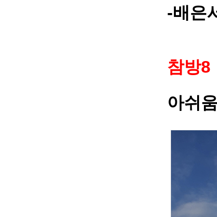
-
배은
8
참방
아쉬