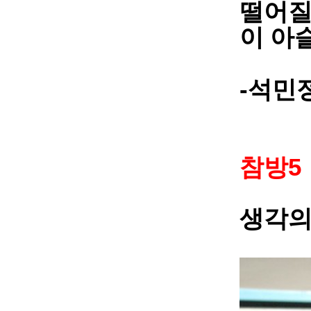
떨어질
이 아
-
석민
5
참방
생각의