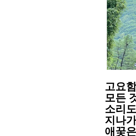
고요함
모든 
소리도
지나가
애꿎은