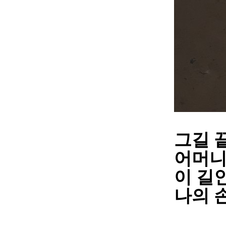
그길 
어머니
이 길
나의 