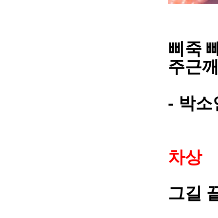
삐죽 
주근깨
-
박소
차상
그길 