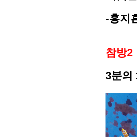
-
홍지
2
참방
3
분의