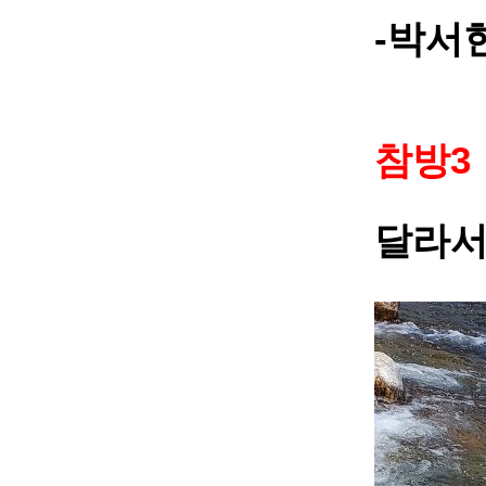
-
박서
3
참방
달라서