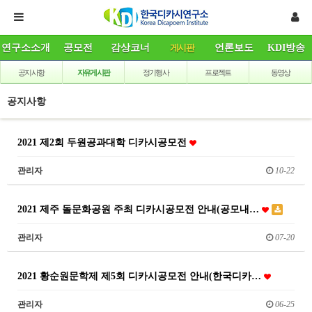
연구소소개
공모전
감상코너
게시판
언론보도
KDI방송
공지사항
자유게시판
정기행사
프로젝트
동영상
공지사항
2021 제2회 두원공과대학 디카시공모전
관리자
10-22
2021 제주 돌문화공원 주최 디카시공모전 안내(공모내…
관리자
07-20
2021 황순원문학제 제5회 디카시공모전 안내(한국디카…
관리자
06-25