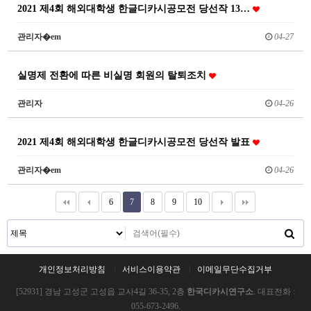
2021 제4회 해외대학생 한글디카시공모전 당선작 13…
관리자�em
04-27
실명제 전환에 따른 비실명 회원의 탈퇴조치
관리자
04-26
2021 제4회 해외대학생 한글디카시공모전 당선작 발표
관리자�em
04-26
6
7
8
9
10
개인정보처리방침
서비스이용약관
이메일무단수집거부
[52931] 경남 고성군 고성읍 교사4길 36-35, 2층
한국디카시연구소
. 대표전화 :
055-673-2496.