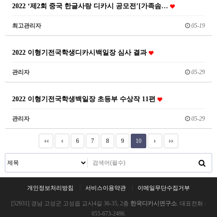
2022 ‘제2회 중국 한글사랑 디카시 공모전’[가족솜…
최고관리자
05-19
2022 이형기전국학생디카시백일장 심사 결과
관리자
05-29
2022 이형기전국학생백일장 초등부 수상작 11편
관리자
05-29
6
7
8
9
10
개인정보처리방침
서비스이용약관
이메일무단수집거부
[52931] 경남 고성군 고성읍 교사4길 36-35, 2층
한국디카시연구소
. 대표전화 :
055-673-2496.