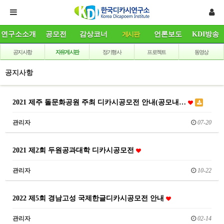
연구소소개
공모전
감상코너
게시판
언론보도
KDI방송
공지사항
자유게시판
정기행사
프로젝트
동영상
공지사항
2021 제주 돌문화공원 주최 디카시공모전 안내(공모내…
관리자
07-20
2021 제2회 두원공과대학 디카시공모전
관리자
10-22
2022 제5회 경남고성 국제한글디카시공모전 안내
관리자
02-14