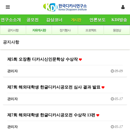
연구소소개
공모전
감상코너
게시판
언론보도
KDI방송
공지사항
자유게시판
정기행사
프로젝트
동영상
공지사항
제5회 오장환 디카시신인문학상 수상작
관리자
09-09
제7회 해외대학생 한글디카시공모전 심사 결과 발표
관리자
05-17
제7회 해외대학생 한글디카시공모전 수상작 13편
관리자
05-17