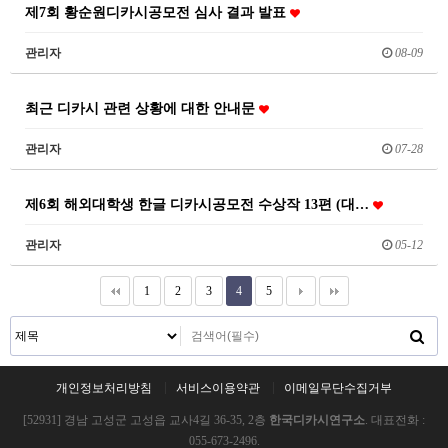
제7회 황순원디카시공모전 심사 결과 발표
관리자
08-09
최근 디카시 관련 상황에 대한 안내문
관리자
07-28
제6회 해외대학생 한글 디카시공모전 수상작 13편 (대…
관리자
05-12
1
2
3
4
5
개인정보처리방침
서비스이용약관
이메일무단수집거부
[52931] 경남 고성군 고성읍 교사4길 36-35, 2층
한국디카시연구소
. 대표전화 :
055-673-2496.