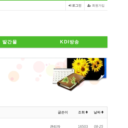
로그인
회원가입
발간물
KDI방송
글쓴이
조회
날짜
관리자
16503
08-25