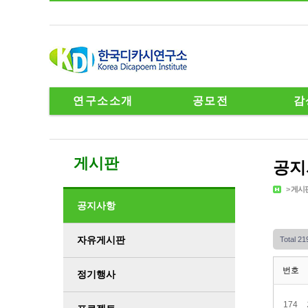
연구소소개
공모전
감
게시판
공지
>
게시
공지사항
자유게시판
Total 2
번호
정기행사
174