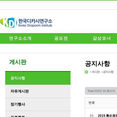
연구소소개
공모전
감상코너
게시판
공지사항
>
게시판
>
공지사항
공지사항
자유게시판
Total 219건
10 페이지
번호
정기행사
84
2019 황순