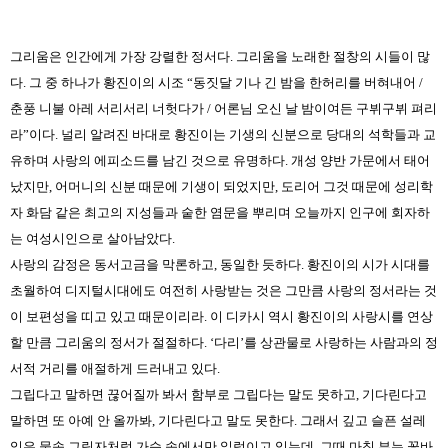
그리움은 인간에게 가장 강렬한 정서다. 그리움을 노래한 절창의 시들이 많
다. 그 중 하나가 황진이의 시조 “동짓달 기나 긴 밤을 한허리를 버혀내어 /
춘풍 니불 아레 서리서리 너헛다가 / 어론님 오신 날 밤이여든 구뷔구뷔 펴리
라”이다. 널리 알려진 바대로 황진이는 기생의 신분으로 당대의 석학들과 교
유하며 사랑의 에피소드를 남긴 것으로 유명하다. 개성 양반 가문에서 태어
났지만, 어머니의 신분 때문에 기생이 되었지만, 도리어 그것 때문에 성리학
자 화담 같은 최고의 지성들과 숱한 염문을 뿌리며 오늘까지 인구에 회자하
는 여성시인으로 살아남았다.
사랑의 감정은 동서고금을 막론하고, 동일한 듯하다. 황진이의 시가 시대를
초월하여 디지털시대에도 여전히 사랑받는 것은 그만큼 사랑의 정서라는 것
이 보편성을 띠고 있고 때문이리라. 이 디카시 역시 황진이의 사랑시를 연상
할 만큼 그리움의 정서가 절절하다. ‘다리’를 상관물로 사랑하는 사람과의 정
서적 거리를 애절하게 드러내고 있다.
그립다고 말하면 끊어질까 봐서 함부로 그립다는 말도 못하고, 기다린다고
말하면 또 아예 안 올까봐, 기다린다고 말도 못한다. 그래서 깊고 슬픈 설레
임은 물속 그림자처럼 가슴 속에서만 일렁이고 있는데, 그때 마침 부는 꽃바