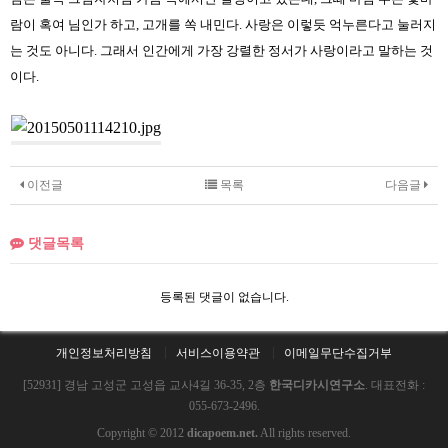
람이 혹여 님인가 하고, 고개를 쏙 내민다. 사랑은 이렇듯 억누른다고 눌러지
는 것도 아니다. 그래서 인간에게 가장 강렬한 정서가 사랑이라고 말하는 것
이다.
이전글
목록
다음글
댓글목록
등록된 댓글이 없습니다.
개인정보처리방침
서비스이용약관
이메일무단수집거부
[52931] 경남 고성군 고성읍 교사4길 36-35, 2층
한국디카시연구소
. 대표전화 :
055-673-2496.
Copyright © 2012
dicapoem.net.
All rights reserved.