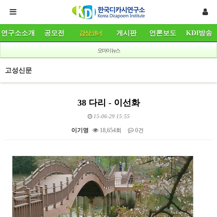
연구소소개
공모전
감상코너
게시판
언론보도
KDI방송
오마이뉴스
고성신문
38 다리 - 이선화
15-06-29 15:55
이기영
18,654회
0건
본문