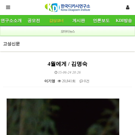
연구소소개
공모전
감상코너
게시판
언론보도
KDI방송
오마이뉴스
고성신문
4월에게 / 김명숙
15-06-24 20:26
이기영
20,841회
0건
본문