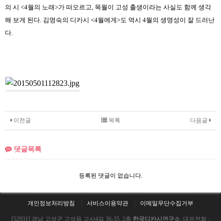
의 시 <4월의 노래>가 떠오르고, 목월이 고성 출생이라는 사실도 함께 생각
해 보게 된다. 김명숙의 디카시 <4월에게>도 역시 4월의 생명성이 잘 드러난
다.
이전글
목록
다음글
댓글목록
등록된 댓글이 없습니다.
개인정보처리방침
서비스이용약관
이메일무단수집거부
[52931] 경남 고성군 고성읍 교사4길 36-35, 2층
한국디카시연구소
. 대표전화 :