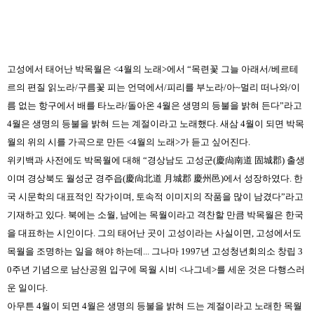
고성에서 태어난 박목월은 <4월의 노래>에서 “목련꽃 그늘 아래서/베르테
르의 편질 읽노라/구름꽃 피는 언덕에서/피리를 부노라/아~멀리 떠나와/이
름 없는 항구에서 배를 타노라/돌아온 4월은 생명의 등불을 밝혀 든다”라고
4월은 생명의 등불을 밝혀 드는 계절이라고 노래했다. 새삼 4월이 되면 박목
월의 위의 시를 가곡으로 만든 <4월의 노래>가 듣고 싶어진다.
위키백과 사전에도 박목월에 대해 “경상남도 고성군(慶尙南道 固城郡) 출생
이며 경상북도 월성군 경주읍(慶尙北道 月城郡 慶州邑)에서 성장하였다. 한
국 시문학의 대표적인 작가이며, 토속적 이미지의 작품을 많이 남겼다”라고
기재하고 있다. 북에는 소월, 남에는 목월이라고 격찬할 만큼 박목월은 한국
을 대표하는 시인이다. 그의 태어난 곳이 고성이라는 사실이면, 고성에서도
목월을 조명하는 일을 해야 하는데... 그나마 1997년 고성청년회의소 창립 3
0주년 기념으로 남산공원 입구에 목월 시비 <나그네>를 세운 것은 다행스러
운 일이다.
아무튼 4월이 되면 4월은 생명의 등불을 밝혀 드는 계절이라고 노래한 목월