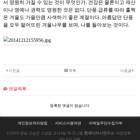
서 영원히 가질 수 있는 것이 무엇인가. 건강은 물론이고 재산
이나 명예나 권력도 영원한 것은 없다. 단풍 급류를 따라 훌쩍
온 겨울도 가을만큼 사색하기 좋은 계절이다. 아름답던 단풍
을 모두 떨어뜨린 겨울나무를 보며, 나를 돌아보는 것이다.
이전글
목록
다음글
댓글목록
등록된 댓글이 없습니다.
개인정보처리방침
서비스이용약관
이메일무단수집거부
[52931] 경남 고성군 고성읍 교사4길 36-35, 2층
한국디카시연구소
. 대표전화 :
055-673-2496.