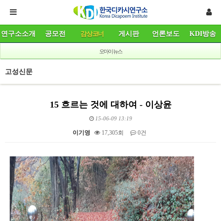
연구소소개
공모전
감상코너
게시판
언론보도
KDI방송
오마이뉴스
고성신문
15 흐르는 것에 대하여 - 이상윤
15-06-09 13:19
이기영
17,305회
0건
본문